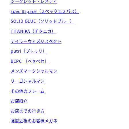
シークレット・レメディ
spec ēspace（スペックエスパス）
SOLID BLUE（ソリッドブルー）
TITANIKA（チタニカ）
テイラーウィズリスペクト
putri（プトゥリ）
BCPC （ベセペセ）
メンズマークシャルマン
リーゴシャルマン
その他のフレーム
お店紹介
お店までの行き方
強度近視のお客様メガネ