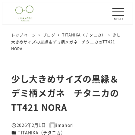
メ
イ
MENU
ン
コ
トップページ
ブログ
TITANIKA（チタニカ）
少し
ン
大きめサイズの黒縁＆デミ柄メガネ チタニカのTT421
テ
NORA
ン
ツ
へ
少し大きめサイズの黒縁＆
移
デミ柄メガネ チタニカの
動
TT421 NORA
2026年2月1日
imahori
投稿日
著
カテゴリー
TITANIKA（チタニカ）