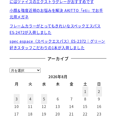
にはツァイスのエクストラグレーがおすすめです
小顔＆強度近視のお悩みを解決 AKITTO「eti」でお手
元用メガネ
フレームカラーがとってもきれいなスペックエスパス
ES-2472が入荷しました
spec ēspace（スペックエスパス）ES-2372｜グリーン
好きスタッフこだわりの1本が入荷しました
アーカイブ
ア
ー
2026年8月
カ
月
火
水
木
金
土
日
イ
1
2
ブ
3
4
5
6
7
8
9
10
11
12
13
14
15
16
17
18
19
20
21
22
23