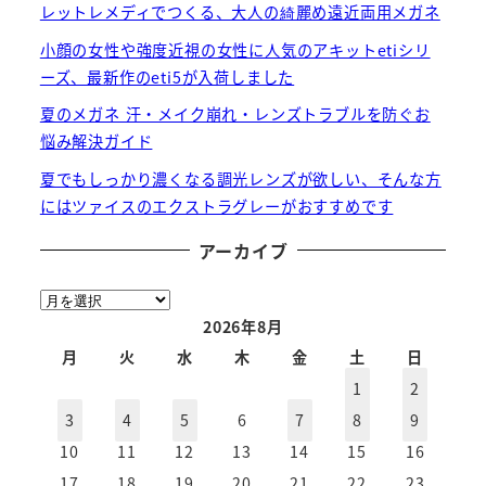
レットレメディでつくる、大人の綺麗め遠近両用メガネ
小顔の女性や強度近視の女性に人気のアキットetiシリ
ーズ、最新作のeti5が入荷しました
夏のメガネ 汗・メイク崩れ・レンズトラブルを防ぐお
悩み解決ガイド
夏でもしっかり濃くなる調光レンズが欲しい、そんな方
にはツァイスのエクストラグレーがおすすめです
アーカイブ
ア
ー
2026年8月
カ
月
火
水
木
金
土
日
イ
1
2
ブ
3
4
5
6
7
8
9
10
11
12
13
14
15
16
17
18
19
20
21
22
23