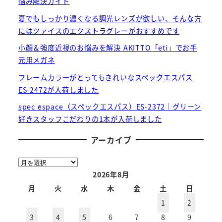
悩み解決ガイド
夏でもしっかり濃くなる調光レンズが欲しい、そんな方
にはツァイスのエクストラグレーがおすすめです
小顔＆強度近視のお悩みを解決 AKITTO「eti」でお手
元用メガネ
フレームカラーがとってもきれいなスペックエスパス
ES-2472が入荷しました
spec ēspace（スペックエスパス）ES-2372｜グリーン
好きスタッフこだわりの1本が入荷しました
アーカイブ
ア
ー
2026年8月
カ
月
火
水
木
金
土
日
イ
1
2
ブ
3
4
5
6
7
8
9