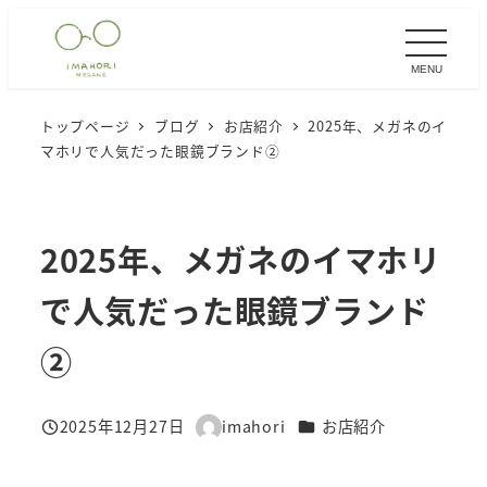
メ
イ
MENU
ン
コ
トップページ
ブログ
お店紹介
2025年、メガネのイ
ン
マホリで人気だった眼鏡ブランド②
テ
ン
ツ
2025年、メガネのイマホリ
へ
移
で人気だった眼鏡ブランド
動
②
カテゴリー
2025年12月27日
imahori
お店紹介
投稿日
著
者