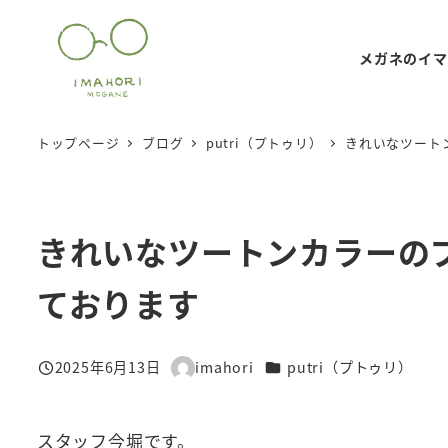
メ
イ
メガネのイマ
ン
コ
ン
トップページ
ブログ
putri（プトゥリ）
きれいなツート
テ
ン
ツ
きれいなツートンカラーの
へ
移
ております
動
カテゴリー
2025年6月13日
imahori
putri（プトゥリ）
投稿日
著
者
スタッフ今堀です。