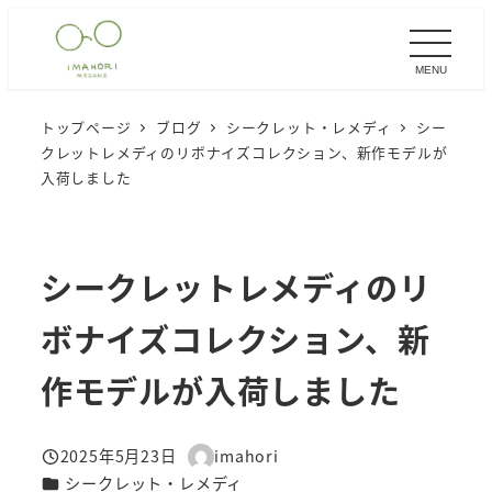
メ
イ
MENU
ン
コ
トップページ
ブログ
シークレット・レメディ
シー
ン
クレットレメディのリボナイズコレクション、新作モデルが
テ
入荷しました
ン
ツ
へ
シークレットレメディのリ
移
ボナイズコレクション、新
動
作モデルが入荷しました
2025年5月23日
imahori
投稿日
著
カテゴリー
シークレット・レメディ