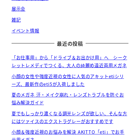
展示会
雑記
イベント情報
最近の投稿
「お仕事用」から「ドライブ＆お出かけ用」へ シーク
レットレメディでつくる、大人の綺麗め遠近両用メガネ
小顔の女性や強度近視の女性に人気のアキットetiシリ
ーズ、最新作のeti5が入荷しました
夏のメガネ 汗・メイク崩れ・レンズトラブルを防ぐお
悩み解決ガイド
夏でもしっかり濃くなる調光レンズが欲しい、そんな方
にはツァイスのエクストラグレーがおすすめです
小顔＆強度近視のお悩みを解決 AKITTO「eti」でお手
元用メガネ