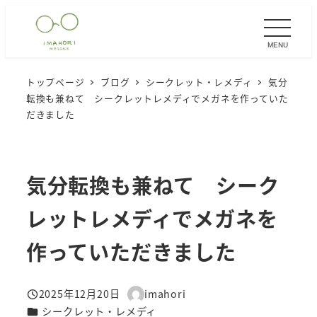
メ
イ
MENU
ン
コ
トップページ
ブログ
シークレット・レメディ
気分
ン
転換も兼ねて シークレットレメディでメガネを作っていた
テ
だきました
ン
ツ
へ
気分転換も兼ねて シーク
移
レットレメディでメガネを
動
作っていただきました
2025年12月20日
imahori
投稿日
著
カテゴリー
シークレット・レメディ