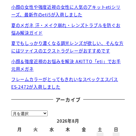
小顔の女性や強度近視の女性に人気のアキットetiシリ
ーズ、最新作のeti5が入荷しました
夏のメガネ 汗・メイク崩れ・レンズトラブルを防ぐお
悩み解決ガイド
夏でもしっかり濃くなる調光レンズが欲しい、そんな方
にはツァイスのエクストラグレーがおすすめです
小顔＆強度近視のお悩みを解決 AKITTO「eti」でお手
元用メガネ
フレームカラーがとってもきれいなスペックエスパス
ES-2472が入荷しました
アーカイブ
ア
ー
2026年8月
カ
月
火
水
木
金
土
日
イ