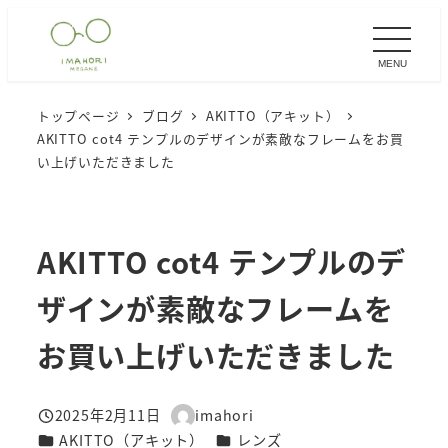
メ
イ
MENU
ン
コ
トップページ
ブログ
AKITTO（アキット）
ン
AKITTO cot4 テンプルのデザインが素敵なフレームをお買
テ
い上げいただきました
ン
ツ
へ
AKITTO cot4 テンプルのデ
移
ザインが素敵なフレームを
動
お買い上げいただきました
2025年2月11日
imahori
投稿日
著
カテゴリー
カテゴリー
AKITTO（アキット）
レンズ