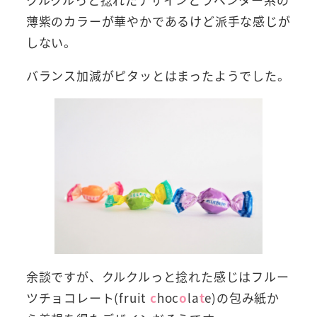
薄紫のカラーが華やかであるけど派手な感じが
しない。
バランス加減がピタッとはまったようでした。
余談ですが、クルクルっと捻れた感じはフルー
ツチョコレート(fruit
c
hoc
o
la
t
e)の包み紙か