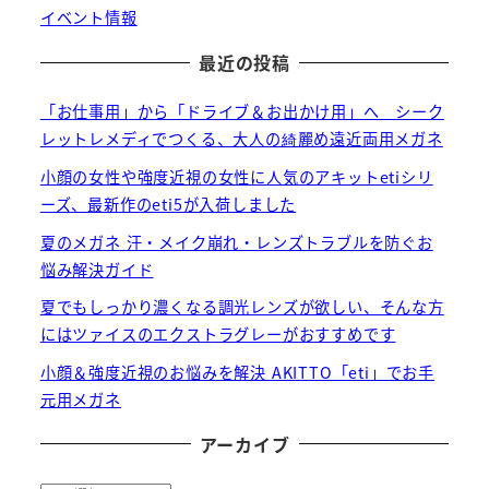
イベント情報
最近の投稿
「お仕事用」から「ドライブ＆お出かけ用」へ シーク
レットレメディでつくる、大人の綺麗め遠近両用メガネ
小顔の女性や強度近視の女性に人気のアキットetiシリ
ーズ、最新作のeti5が入荷しました
夏のメガネ 汗・メイク崩れ・レンズトラブルを防ぐお
悩み解決ガイド
夏でもしっかり濃くなる調光レンズが欲しい、そんな方
にはツァイスのエクストラグレーがおすすめです
小顔＆強度近視のお悩みを解決 AKITTO「eti」でお手
元用メガネ
アーカイブ