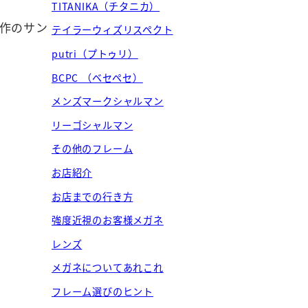
TITANIKA（チタニカ）
新作のサン
テイラーウィズリスペクト
putri（プトゥリ）
BCPC （ベセペセ）
メンズマークシャルマン
リーゴシャルマン
その他のフレーム
お店紹介
お店までの行き方
強度近視のお客様メガネ
レンズ
メガネについてあれこれ
フレーム選びのヒント