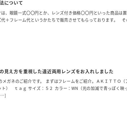
法について
では、眼鏡一式〇〇円とか、レンズ付き価格〇〇円といった商品は
ズ代＋フレーム代というかたちで販売させてもらっております。 そ
の見え方を重視した遠近両用レンズをお入れしました
のメガネのご紹介です。 まずはフレームをご紹介。ＡＫＩＴＴＯ（
アキット） ｔａｇ サイズ：５２ カラー：WN（光の加減で青っぽく映
…]