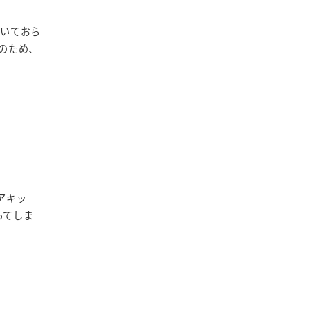
置いておら
のため、
アキッ
ってしま