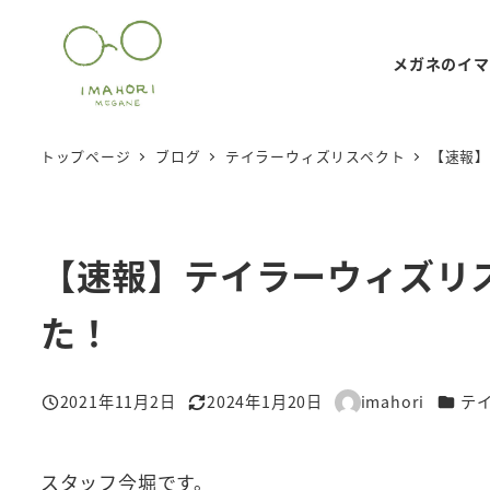
メ
イ
メガネのイマ
ン
コ
ン
トップページ
ブログ
テイラーウィズリスペクト
【速報】
テ
ン
ツ
【速報】テイラーウィズリ
へ
移
た！
動
カテゴ
2021年11月2日
2024年1月20日
imahori
テ
投稿日
更新日
著
者
スタッフ今堀です。