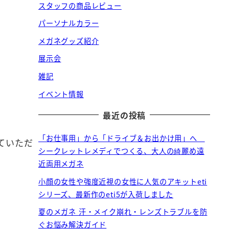
スタッフの商品レビュー
パーソナルカラー
メガネグッズ紹介
展示会
雑記
イベント情報
最近の投稿
「お仕事用」から「ドライブ＆お出かけ用」へ
ていただ
シークレットレメディでつくる、大人の綺麗め遠
近両用メガネ
小顔の女性や強度近視の女性に人気のアキットeti
シリーズ、最新作のeti5が入荷しました
夏のメガネ 汗・メイク崩れ・レンズトラブルを防
ぐお悩み解決ガイド