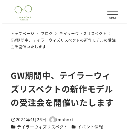
メ
イ
MENU
ン
コ
トップページ
ブログ
テイラーウィズリスペクト
ン
GW期間中、テイラーウィズリスペクトの新作モデルの受注
テ
会を開催いたします
ン
ツ
へ
GW期間中、テイラーウィ
移
ズリスペクトの新作モデル
動
の受注会を開催いたします
2024年4月26日
imahori
投稿日
著
カテゴリー
カテゴリー
テイラーウィズリスペクト
イベント情報