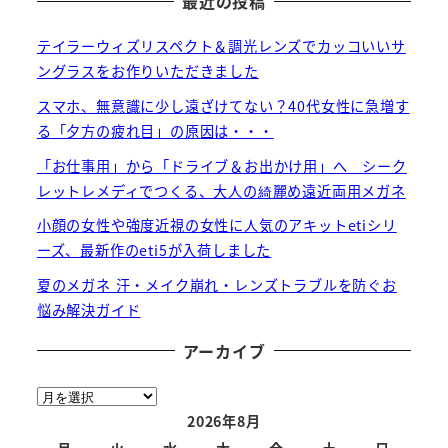
最近の投稿
テイラーウィズリスペクト＆調光レンズでカッコいいサ
ングラスをお作りいただきました
スマホ、無意識に少し遠ざけてない？40代女性に急増す
る「夕方の疲れ目」の原因は・・・
「お仕事用」から「ドライブ＆お出かけ用」へ シーク
レットレメディでつくる、大人の綺麗め遠近両用メガネ
小顔の女性や強度近視の女性に人気のアキットetiシリ
ーズ、最新作のeti5が入荷しました
夏のメガネ 汗・メイク崩れ・レンズトラブルを防ぐお
悩み解決ガイド
アーカイブ
ア
ー
2026年8月
カ