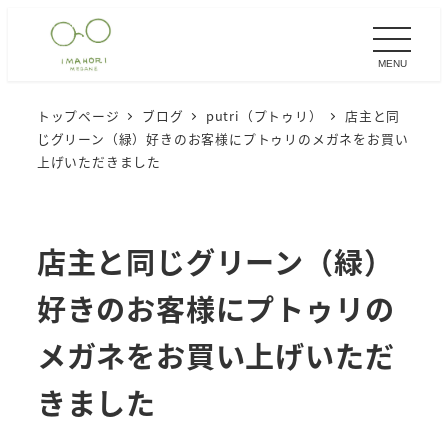
メ
イ
MENU
ン
コ
トップページ
ブログ
putri（プトゥリ）
店主と同
ン
じグリーン（緑）好きのお客様にプトゥリのメガネをお買い
テ
上げいただきました
ン
ツ
へ
店主と同じグリーン（緑）
移
好きのお客様にプトゥリの
動
メガネをお買い上げいただ
きました