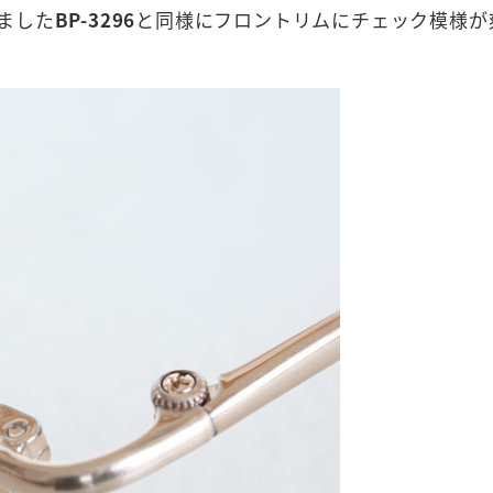
ました
BP-3296
と同様にフロントリムにチェック模様が