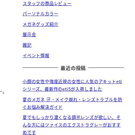
スタッフの商品レビュー
パーソナルカラー
メガネグッズ紹介
展示会
雑記
イベント情報
最近の投稿
小顔の女性や強度近視の女性に人気のアキットeti
シリーズ、最新作のeti5が入荷しました
一。
夏のメガネ 汗・メイク崩れ・レンズトラブルを防
ぐお悩み解決ガイド
夏でもしっかり濃くなる調光レンズが欲しい、そ
んな方にはツァイスのエクストラグレーがおすす
めです