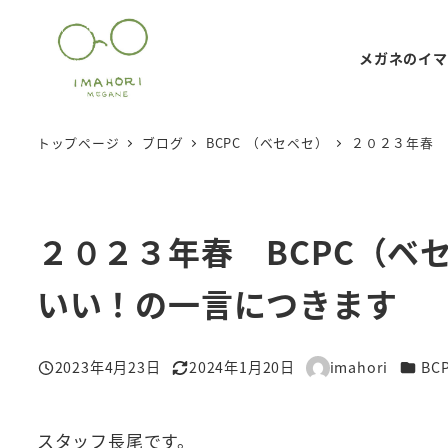
メ
イ
メガネのイマ
ン
コ
ン
トップページ
ブログ
BCPC （ベセペセ）
２０２３年春 
テ
ン
ツ
２０２３年春 BCPC（ベ
へ
移
いい！の一言につきます
動
カテゴ
2023年4月23日
2024年1月20日
imahori
BC
投稿日
更新日
著
者
スタッフ長尾です。