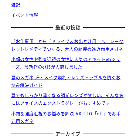
雑記
イベント情報
最近の投稿
「お仕事用」から「ドライブ＆お出かけ用」へ シーク
レットレメディでつくる、大人の綺麗め遠近両用メガネ
小顔の女性や強度近視の女性に人気のアキットetiシリ
ーズ、最新作のeti5が入荷しました
夏のメガネ 汗・メイク崩れ・レンズトラブルを防ぐお
悩み解決ガイド
夏でもしっかり濃くなる調光レンズが欲しい、そんな方
にはツァイスのエクストラグレーがおすすめです
小顔＆強度近視のお悩みを解決 AKITTO「eti」でお手
元用メガネ
アーカイブ