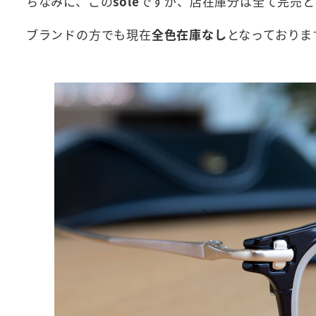
ちなみに、この
sole
ですが、店在庫分は全て完売と
ブランドの方でも現在
全色在庫なし
となっておりま