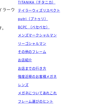
TITANIKA（チタニカ）
イラーウ
テイラーウィズリスペクト
putri（プトゥリ）
BCPC （ベセペセ）
す。
メンズマークシャルマン
リーゴシャルマン
その他のフレーム
お店紹介
お店までの行き方
強度近視のお客様メガネ
レンズ
メガネについてあれこれ
フレーム選びのヒント