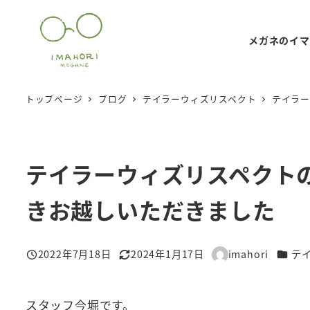
メ
イ
メガネのイマ
ン
コ
ン
トップページ
ブログ
テイラーウィズリスペクト
テイラー
テ
ン
ツ
テイラーウィズリスペクトの
へ
移
きお越しいただきました
動
カテゴ
2022年7月18日
2024年1月17日
imahori
テ
投稿日
更新日
著
者
スタッフ今堀です。