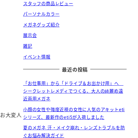
スタッフの商品レビュー
パーソナルカラー
メガネグッズ紹介
展示会
雑記
イベント情報
最近の投稿
「お仕事用」から「ドライブ＆お出かけ用」へ
シークレットレメディでつくる、大人の綺麗め遠
近両用メガネ
小顔の女性や強度近視の女性に人気のアキットeti
なお大変人
シリーズ、最新作のeti5が入荷しました
夏のメガネ 汗・メイク崩れ・レンズトラブルを防
ぐお悩み解決ガイド