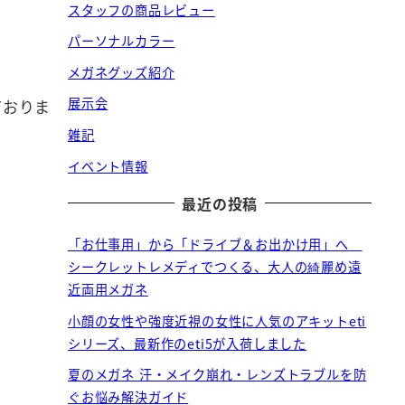
スタッフの商品レビュー
パーソナルカラー
メガネグッズ紹介
展示会
ておりま
雑記
イベント情報
最近の投稿
「お仕事用」から「ドライブ＆お出かけ用」へ
シークレットレメディでつくる、大人の綺麗め遠
近両用メガネ
小顔の女性や強度近視の女性に人気のアキットeti
シリーズ、最新作のeti5が入荷しました
夏のメガネ 汗・メイク崩れ・レンズトラブルを防
ぐお悩み解決ガイド