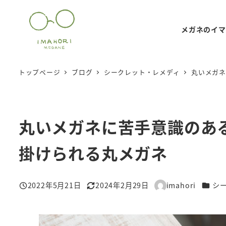
メ
イ
メガネのイマ
ン
コ
ン
トップページ
ブログ
シークレット・レメディ
丸いメガ
テ
ン
ツ
丸いメガネに苦手意識のあ
へ
移
掛けられる丸メガネ
動
カテゴ
2022年5月21日
2024年2月29日
imahori
シ
投稿日
更新日
著
者