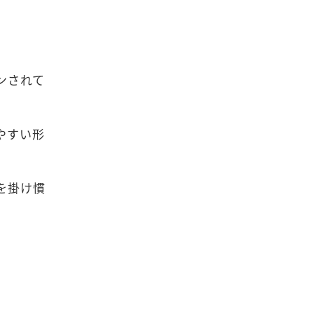
ンされて
やすい形
を掛け慣