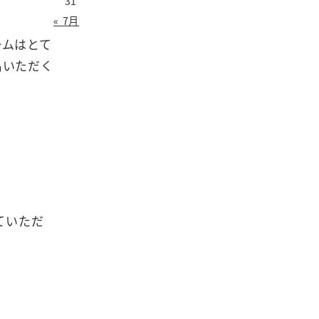
31
« 7月
ームはとて
名いただく
ていただ