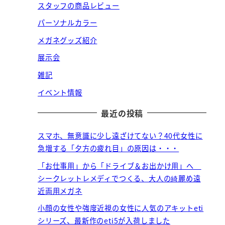
スタッフの商品レビュー
パーソナルカラー
メガネグッズ紹介
展示会
雑記
イベント情報
最近の投稿
スマホ、無意識に少し遠ざけてない？40代女性に
急増する「夕方の疲れ目」の原因は・・・
「お仕事用」から「ドライブ＆お出かけ用」へ
シークレットレメディでつくる、大人の綺麗め遠
近両用メガネ
小顔の女性や強度近視の女性に人気のアキットeti
シリーズ、最新作のeti5が入荷しました