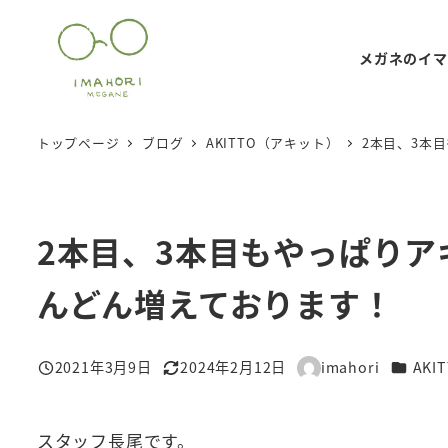
メ
イ
メガネのイマ
ン
コ
ン
トップページ
ブログ
AKITTO（アキット）
2本目、3本
テ
ン
ツ
2本目、3本目もやっぱり
へ
移
んどん増えております！
動
カテゴ
2021年3月9日
2024年2月12日
imahori
AK
投稿日
更新日
著
者
スタッフ長尾です。