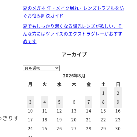
夏のメガネ 汗・メイク崩れ・レンズトラブルを防
ぐお悩み解決ガイド
夏でもしっかり濃くなる調光レンズが欲しい、そ
んな方にはツァイスのエクストラグレーがおすす
めです
アーカイブ
ア
ー
2026年8月
カ
月
火
水
木
金
土
日
イ
1
2
ブ
3
4
5
6
7
8
9
10
11
12
13
14
15
16
っきりす
17
18
19
20
21
22
23
24
25
26
27
28
29
30