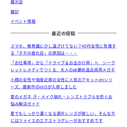
展示会
雑記
イベント情報
最近の投稿
スマホ、無意識に少し遠ざけてない？40代女性に急増す
る「夕方の疲れ目」の原因は・・・
「お仕事用」から「ドライブ＆お出かけ用」へ シーク
レットレメディでつくる、大人の綺麗め遠近両用メガネ
小顔の女性や強度近視の女性に人気のアキットetiシリ
ーズ、最新作のeti5が入荷しました
夏のメガネ 汗・メイク崩れ・レンズトラブルを防ぐお
悩み解決ガイド
夏でもしっかり濃くなる調光レンズが欲しい、そんな方
にはツァイスのエクストラグレーがおすすめです