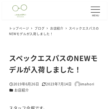
メ
イ
MENU
ン
コ
トップページ
ブログ
お店紹介
スペックエスパスの
ン
NEWモデルが入荷しました！
テ
ン
ツ
スペックエスパスのNEWモ
へ
移
デルが入荷しました！
動
2019年6月26日
2023年7月14日
imahori
投稿日
更新日
著
カテゴリー
お店紹介
者
スタッフ今堀です。