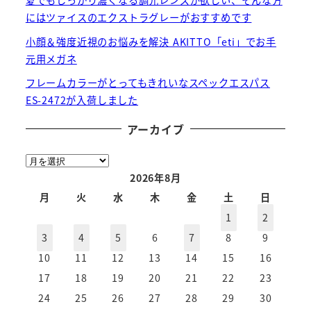
夏でもしっかり濃くなる調光レンズが欲しい、そんな方
にはツァイスのエクストラグレーがおすすめです
小顔＆強度近視のお悩みを解決 AKITTO「eti」でお手
元用メガネ
フレームカラーがとってもきれいなスペックエスパス
ES-2472が入荷しました
アーカイブ
ア
ー
2026年8月
カ
月
火
水
木
金
土
日
イ
1
2
ブ
3
4
5
6
7
8
9
10
11
12
13
14
15
16
17
18
19
20
21
22
23
24
25
26
27
28
29
30