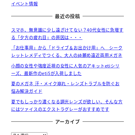
イベント情報
最近の投稿
スマホ、無意識に少し遠ざけてない？40代女性に急増す
る「夕方の疲れ目」の原因は・・・
「お仕事用」から「ドライブ＆お出かけ用」へ シーク
レットレメディでつくる、大人の綺麗め遠近両用メガネ
小顔の女性や強度近視の女性に人気のアキットetiシリ
ーズ、最新作のeti5が入荷しました
夏のメガネ 汗・メイク崩れ・レンズトラブルを防ぐお
悩み解決ガイド
夏でもしっかり濃くなる調光レンズが欲しい、そんな方
にはツァイスのエクストラグレーがおすすめです
アーカイブ
ア