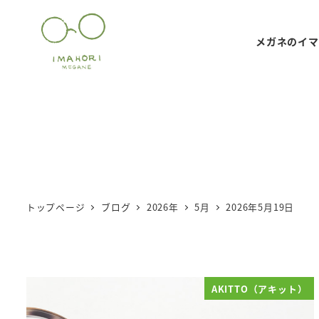
メ
イ
メガネのイマ
ン
コ
ン
テ
ン
ツ
へ
移
トップページ
ブログ
2026年
5月
2026年5月19日
動
AKITTO（アキット）