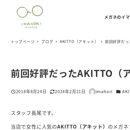
メ
イ
メガネのイマ
ン
コ
ン
トップページ
ブログ
AKITTO（アキット）
前回好評だっ
テ
ン
ツ
前回好評だったAKITTO
へ
移
動
カテゴ
2018年8月24日
2024年2月21日
imahori
AK
投稿日
更新日
著
者
スタッフ長尾です。
当店で女性に人気の
AKITTO（アキット）
のメガネ