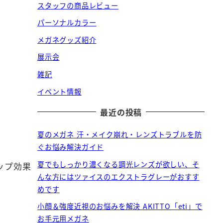
スタッフの商品レビュー
パーソナルカラー
メガネグッズ紹介
展示会
雑記
イベント情報
最近の投稿
夏のメガネ 汗・メイク崩れ・レンズトラブルを防
ぐお悩み解決ガイド
夏でもしっかり濃くなる調光レンズが欲しい、そ
ップ効果
んな方にはツァイスのエクストラグレーがおすす
めです
小顔＆強度近視のお悩みを解決 AKITTO「eti」で
お手元用メガネ