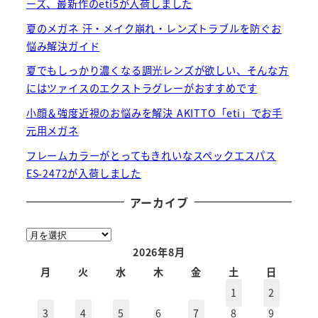
ーズ、最新作のeti5が入荷しました
夏のメガネ 汗・メイク崩れ・レンズトラブルを防ぐお
悩み解決ガイド
夏でもしっかり濃くなる調光レンズが欲しい、そんな方
にはツァイスのエクストラグレーがおすすめです
小顔＆強度近視のお悩みを解決 AKITTO「eti」でお手
元用メガネ
フレームカラーがとってもきれいなスペックエスパス
ES-2472が入荷しました
アーカイブ
ア
ー
2026年8月
カ
月
火
水
木
金
土
日
イ
1
2
ブ
3
4
5
6
7
8
9