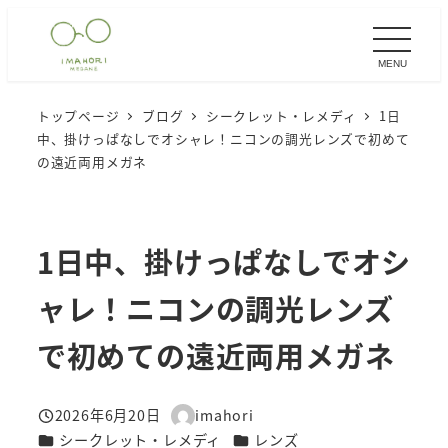
メ
イ
MENU
ン
コ
トップページ
ブログ
シークレット・レメディ
1日
ン
中、掛けっぱなしでオシャレ！ニコンの調光レンズで初めて
テ
の遠近両用メガネ
ン
ツ
へ
1日中、掛けっぱなしでオシ
移
ャレ！ニコンの調光レンズ
動
で初めての遠近両用メガネ
2026年6月20日
imahori
投稿日
著
カテゴリー
カテゴリー
シークレット・レメディ
レンズ