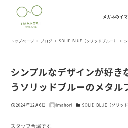
メ
イ
メガネのイマ
ン
コ
ン
トップページ
ブログ
SOLID BLUE（ソリッドブルー）
テ
ン
ツ
シンプルなデザインが好き
へ
移
うソリッドブルーのメタル
動
カテゴリー
2024年12月6日
imahori
SOLID BLUE（ソリ
投稿日
著
者
スタッフ今堀です。