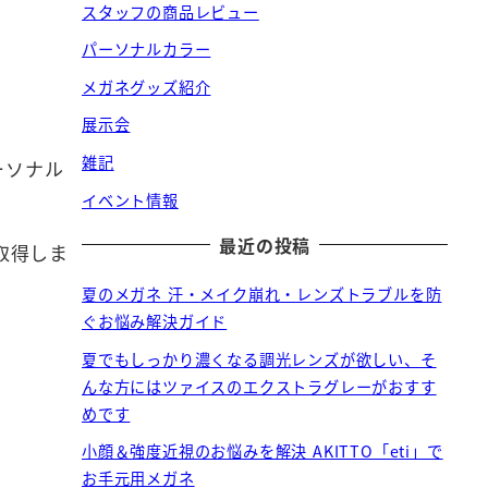
スタッフの商品レビュー
パーソナルカラー
メガネグッズ紹介
展示会
雑記
ーソナル
イベント情報
最近の投稿
取得しま
夏のメガネ 汗・メイク崩れ・レンズトラブルを防
ぐお悩み解決ガイド
夏でもしっかり濃くなる調光レンズが欲しい、そ
んな方にはツァイスのエクストラグレーがおすす
めです
小顔＆強度近視のお悩みを解決 AKITTO「eti」で
お手元用メガネ