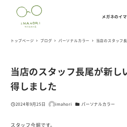
メ
イ
メガネのイマ
ン
コ
ン
トップページ
ブログ
パーソナルカラー
当店のスタッフ
テ
ン
ツ
当店のスタッフ長尾が新し
へ
移
得しました
動
カテゴリー
2024年9月25日
imahori
パーソナルカラー
投稿日
著
者
スタッフ今堀です。