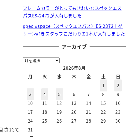
フレームカラーがとってもきれいなスペックエス
パスES-2472が入荷しました
spec ēspace（スペックエスパス）ES-2372｜グ
リーン好きスタッフこだわりの1本が入荷しました
アーカイブ
ア
ー
2026年8月
カ
月
火
水
木
金
土
日
イ
1
2
ブ
3
4
5
6
7
8
9
10
11
12
13
14
15
16
17
18
19
20
21
22
23
24
25
26
27
28
29
30
目されて
31