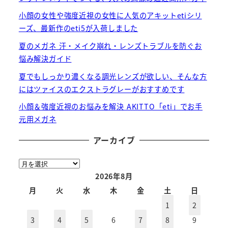
小顔の女性や強度近視の女性に人気のアキットetiシリ
ーズ、最新作のeti5が入荷しました
夏のメガネ 汗・メイク崩れ・レンズトラブルを防ぐお
悩み解決ガイド
夏でもしっかり濃くなる調光レンズが欲しい、そんな方
にはツァイスのエクストラグレーがおすすめです
小顔＆強度近視のお悩みを解決 AKITTO「eti」でお手
元用メガネ
アーカイブ
ア
ー
2026年8月
カ
月
火
水
木
金
土
日
イ
1
2
ブ
3
4
5
6
7
8
9