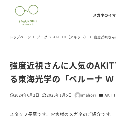
メ
イ
メガネのイマ
ン
コ
ン
トップページ
ブログ
AKITTO（アキット）
強度近視さんに
テ
ン
ツ
強度近視さんに人気のAKITT
へ
移
る東海光学の「ベルーナ 
動
カテゴリ
2024年6月2日
2025年1月5日
imahori
AKI
投稿日
更新日
著
者
スタッフ長尾です。お客様のメガネのご紹介です。