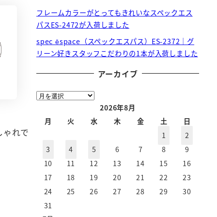
フレームカラーがとってもきれいなスペックエス
パスES-2472が入荷しました
spec ēspace（スペックエスパス）ES-2372｜グ
リーン好きスタッフこだわりの1本が入荷しました
アーカイブ
ア
ー
2026年8月
カ
月
火
水
木
金
土
日
しゃれで
イ
1
2
ブ
3
4
5
6
7
8
9
10
11
12
13
14
15
16
17
18
19
20
21
22
23
24
25
26
27
28
29
30
31