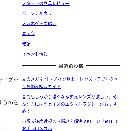
スタッフの商品レビュー
パーソナルカラー
メガネグッズ紹介
展示会
雑記
イベント情報
最近の投稿
夏のメガネ 汗・メイク崩れ・レンズトラブルを防
サイズ小
ぐお悩み解決ガイド
夏でもしっかり濃くなる調光レンズが欲しい、そ
まうのを
んな方にはツァイスのエクストラグレーがおすす
めです
小顔＆強度近視のお悩みを解決 AKITTO「eti」で
お手元用メガネ