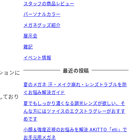
スタッフの商品レビュー
パーソナルカラー
メガネグッズ紹介
展示会
雑記
イベント情報
最近の投稿
ションに
夏のメガネ 汗・メイク崩れ・レンズトラブルを防
ぐお悩み解決ガイド
しており
夏でもしっかり濃くなる調光レンズが欲しい、そ
んな方にはツァイスのエクストラグレーがおすす
めです
小顔＆強度近視のお悩みを解決 AKITTO「eti」で
お手元用メガネ