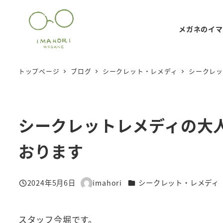
メ
イ
メガネのイマ
ン
コ
ン
トップページ
ブログ
シークレット・レメディ
シークレッ
テ
ン
ツ
シークレットレメディの大
へ
移
おります
動
カテゴリー
2024年5月6日
imahori
シークレット・レメディ
投稿日
著
者
スタッフ今堀です。