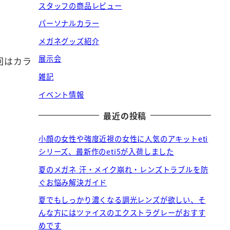
スタッフの商品レビュー
パーソナルカラー
メガネグッズ紹介
展示会
回はカラ
雑記
イベント情報
最近の投稿
小顔の女性や強度近視の女性に人気のアキットeti
シリーズ、最新作のeti5が入荷しました
夏のメガネ 汗・メイク崩れ・レンズトラブルを防
ぐお悩み解決ガイド
夏でもしっかり濃くなる調光レンズが欲しい、そ
んな方にはツァイスのエクストラグレーがおすす
めです