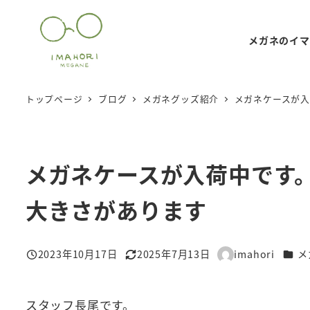
メ
イ
メガネのイマ
ン
コ
ン
トップページ
ブログ
メガネグッズ紹介
メガネケースが
テ
ン
ツ
メガネケースが入荷中です
へ
移
大きさがあります
動
カテ
2023年10月17日
2025年7月13日
imahori
メ
投稿日
更新日
著
者
スタッフ長尾です。