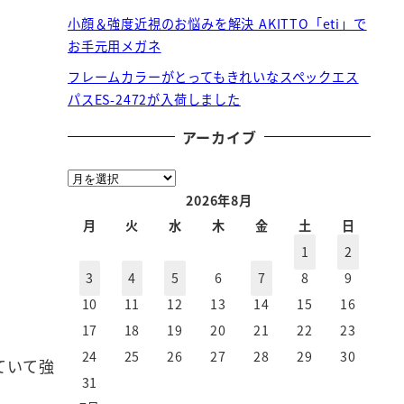
小顔＆強度近視のお悩みを解決 AKITTO「eti」で
お手元用メガネ
フレームカラーがとってもきれいなスペックエス
パスES-2472が入荷しました
アーカイブ
ア
ー
2026年8月
カ
月
火
水
木
金
土
日
イ
1
2
ブ
3
4
5
6
7
8
9
10
11
12
13
14
15
16
17
18
19
20
21
22
23
24
25
26
27
28
29
30
ていて強
31