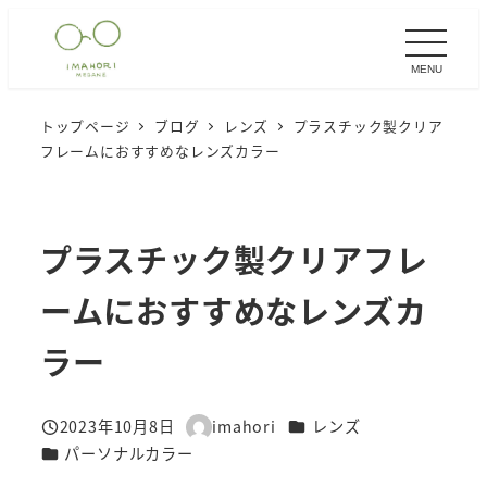
メ
イ
MENU
ン
コ
トップページ
ブログ
レンズ
プラスチック製クリア
ン
フレームにおすすめなレンズカラー
テ
ン
ツ
プラスチック製クリアフレ
へ
移
ームにおすすめなレンズカ
動
ラー
カテゴリー
2023年10月8日
imahori
レンズ
投稿日
著
カテゴリー
パーソナルカラー
者