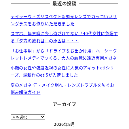
最近の投稿
テイラーウィズリスペクト＆調光レンズでカッコいいサ
ングラスをお作りいただきました
スマホ、無意識に少し遠ざけてない？40代女性に急増す
る「夕方の疲れ目」の原因は・・・
「お仕事用」から「ドライブ＆お出かけ用」へ シーク
レットレメディでつくる、大人の綺麗め遠近両用メガネ
小顔の女性や強度近視の女性に人気のアキットetiシリ
ーズ、最新作のeti5が入荷しました
夏のメガネ 汗・メイク崩れ・レンズトラブルを防ぐお
悩み解決ガイド
アーカイブ
ア
ー
2026年8月