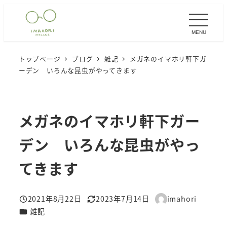
メ
イ
MENU
ン
コ
トップページ
ブログ
雑記
メガネのイマホリ軒下ガ
ン
ーデン いろんな昆虫がやってきます
テ
ン
ツ
メガネのイマホリ軒下ガー
へ
移
デン いろんな昆虫がやっ
動
てきます
2021年8月22日
2023年7月14日
imahori
投稿日
更新日
著
カテゴリー
雑記
者