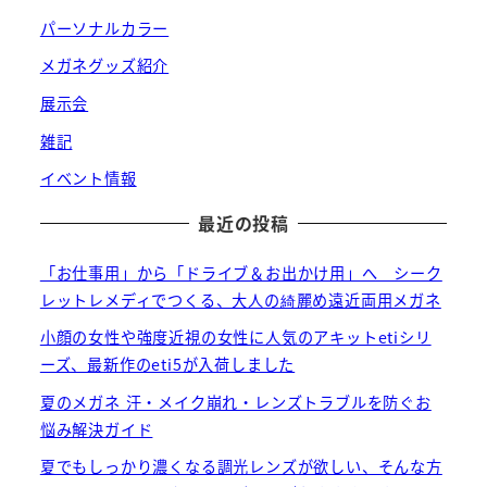
パーソナルカラー
メガネグッズ紹介
展示会
雑記
イベント情報
最近の投稿
「お仕事用」から「ドライブ＆お出かけ用」へ シーク
レットレメディでつくる、大人の綺麗め遠近両用メガネ
小顔の女性や強度近視の女性に人気のアキットetiシリ
ーズ、最新作のeti5が入荷しました
夏のメガネ 汗・メイク崩れ・レンズトラブルを防ぐお
悩み解決ガイド
夏でもしっかり濃くなる調光レンズが欲しい、そんな方