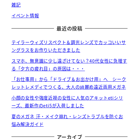
雑記
イベント情報
最近の投稿
テイラーウィズリスペクト＆調光レンズでカッコいいサ
ングラスをお作りいただきました
スマホ、無意識に少し遠ざけてない？40代女性に急増す
る「夕方の疲れ目」の原因は・・・
「お仕事用」から「ドライブ＆お出かけ用」へ シーク
レットレメディでつくる、大人の綺麗め遠近両用メガネ
小顔の女性や強度近視の女性に人気のアキットetiシリ
ーズ、最新作のeti5が入荷しました
夏のメガネ 汗・メイク崩れ・レンズトラブルを防ぐお
悩み解決ガイド
アーカイブ