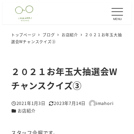
メ
イ
MENU
ン
コ
トップページ
ブログ
お店紹介
２０２１お年玉大抽
ン
選会Wチャンスクイズ③
テ
ン
ツ
２０２１お年玉大抽選会W
へ
移
チャンスクイズ③
動
2021年1月3日
2023年7月14日
imahori
投稿日
更新日
著
カテゴリー
お店紹介
者
スタッフ今堀です。