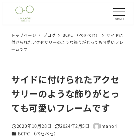
メ
イ
MENU
ン
コ
トップページ
ブログ
BCPC （ベセペセ）
サイドに
ン
付けられたアクセサリーのような飾りがとっても可愛いフレ
テ
ームです
ン
ツ
へ
サイドに付けられたアクセ
移
サリーのような飾りがとっ
動
ても可愛いフレームです
2020年10月28日
2024年2月5日
imahori
投稿日
更新日
著
カテゴリー
BCPC （ベセペセ）