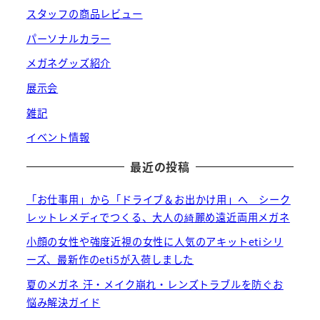
スタッフの商品レビュー
パーソナルカラー
メガネグッズ紹介
展示会
雑記
イベント情報
最近の投稿
「お仕事用」から「ドライブ＆お出かけ用」へ シーク
レットレメディでつくる、大人の綺麗め遠近両用メガネ
小顔の女性や強度近視の女性に人気のアキットetiシリ
ーズ、最新作のeti5が入荷しました
夏のメガネ 汗・メイク崩れ・レンズトラブルを防ぐお
悩み解決ガイド