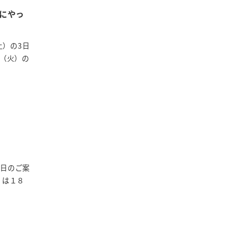
験にやっ
土）の3日
日（火）の
業日のご案
）は１８