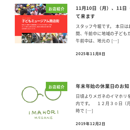
11月10日（月）、11
お店紹介
て来ます
スタッフ今堀です。 本日はお
間、午前中に地域の子どもた
午前中は、地元の […]
2025年11月8日
投稿日
年末年始の休業日のお知
お店紹介
日頃よりメガネのイマホリ
内です。 １２月３０日（
時で […]
2019年12月2日
投稿日