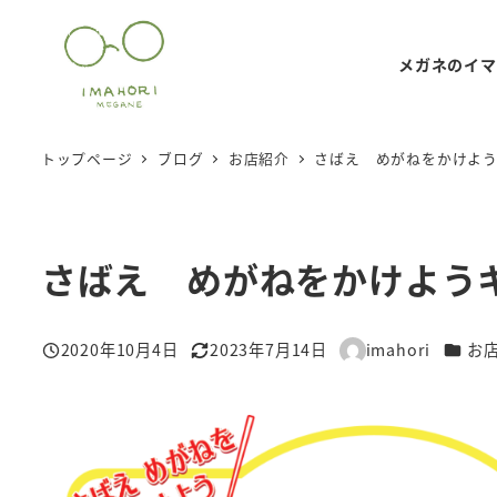
メ
イ
メガネのイマ
ン
コ
ン
トップページ
ブログ
お店紹介
さばえ めがねをかけよ
テ
ン
ツ
さばえ めがねをかけよう
へ
移
動
カテゴ
2020年10月4日
2023年7月14日
imahori
お
投稿日
更新日
著
者