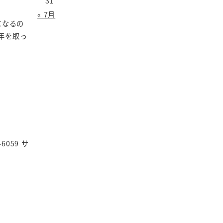
31
« 7月
になるの
年を取っ
059 サ