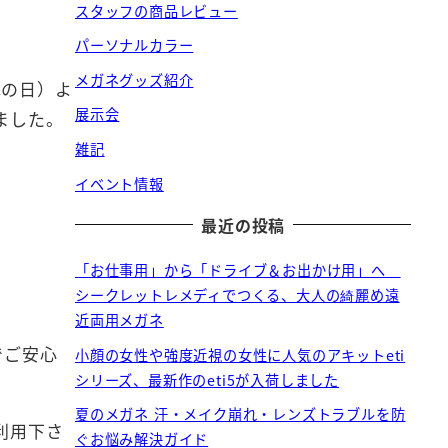
スタッフの商品レビュー
パーソナルカラー
メガネグッズ紹介
ねの日）よ
展示会
ました。
雑記
イベント情報
最近の投稿
「お仕事用」から「ドライブ＆お出かけ用」へ
シークレットレメディでつくる、大人の綺麗め遠
近両用メガネ
でご安心
小顔の女性や強度近視の女性に人気のアキットeti
シリーズ、最新作のeti5が入荷しました
夏のメガネ 汗・メイク崩れ・レンズトラブルを防
利用下さ
ぐお悩み解決ガイド