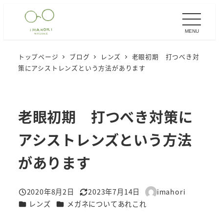
メ
イ
MENU
ン
コ
トップページ
ブログ
レンズ
老眼初期 打つべき対
ン
策にアシストレンズという方法があります
テ
ン
ツ
老眼初期 打つべき対策に
へ
移
アシストレンズという方法
動
があります
2020年8月2日
2023年7月14日
imahori
投稿日
更新日
著
カテゴリー
カテゴリー
レンズ
メガネについてあれこれ
者