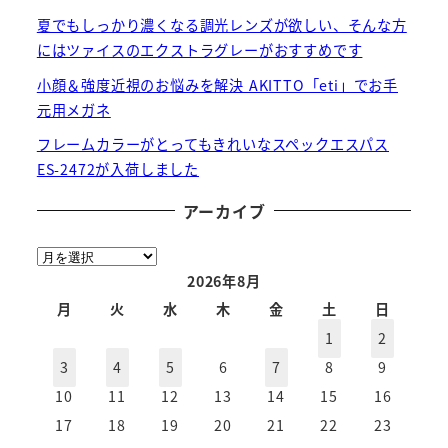
夏でもしっかり濃くなる調光レンズが欲しい、そんな方
にはツァイスのエクストラグレーがおすすめです
小顔＆強度近視のお悩みを解決 AKITTO「eti」でお手
元用メガネ
フレームカラーがとってもきれいなスペックエスパス
ES-2472が入荷しました
アーカイブ
ア
ー
2026年8月
カ
月
火
水
木
金
土
日
イ
1
2
ブ
3
4
5
6
7
8
9
10
11
12
13
14
15
16
17
18
19
20
21
22
23