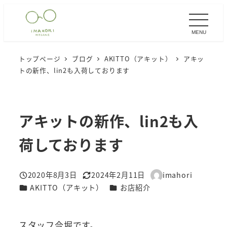
メ
イ
MENU
ン
コ
トップページ
ブログ
AKITTO（アキット）
アキッ
ン
トの新作、lin2も入荷しております
テ
ン
ツ
アキットの新作、lin2も入
へ
移
荷しております
動
2020年8月3日
2024年2月11日
imahori
投稿日
更新日
著
カテゴリー
カテゴリー
AKITTO（アキット）
お店紹介
者
スタッフ今堀です。