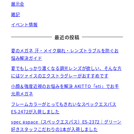
展示会
雑記
イベント情報
最近の投稿
夏のメガネ 汗・メイク崩れ・レンズトラブルを防ぐお
悩み解決ガイド
夏でもしっかり濃くなる調光レンズが欲しい、そんな方
にはツァイスのエクストラグレーがおすすめです
小顔＆強度近視のお悩みを解決 AKITTO「eti」でお手
元用メガネ
フレームカラーがとってもきれいなスペックエスパス
ES-2472が入荷しました
spec ēspace（スペックエスパス）ES-2372｜グリーン
好きスタッフこだわりの1本が入荷しました