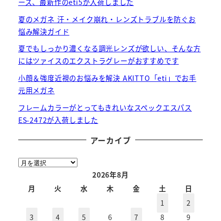
ーズ、最新作のeti5が入荷しました
夏のメガネ 汗・メイク崩れ・レンズトラブルを防ぐお
悩み解決ガイド
夏でもしっかり濃くなる調光レンズが欲しい、そんな方
にはツァイスのエクストラグレーがおすすめです
小顔＆強度近視のお悩みを解決 AKITTO「eti」でお手
元用メガネ
フレームカラーがとってもきれいなスペックエスパス
ES-2472が入荷しました
アーカイブ
ア
ー
2026年8月
カ
月
火
水
木
金
土
日
イ
1
2
ブ
3
4
5
6
7
8
9