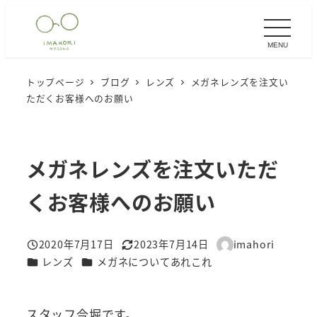
メ
イ
MENU
ン
コ
トップページ
ブログ
レンズ
メガネレンズを注文い
ン
ただくお客様へのお願い
テ
ン
ツ
メガネレンズを注文いただ
へ
移
くお客様へのお願い
動
2020年7月17日
2023年7月14日
imahori
投稿日
更新日
著
カテゴリー
カテゴリー
レンズ
メガネについてあれこれ
者
スタッフ今堀です。