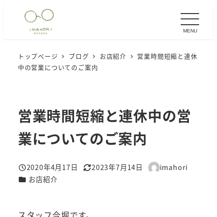
メ
イ
MENU
ン
コ
トップページ
ブログ
お店紹介
営業時間短縮と連休
ン
中の営業についてのご案内
テ
ン
ツ
営業時間短縮と連休中の営
へ
移
業についてのご案内
動
2020年4月17日
2023年7月14日
imahori
投稿日
更新日
著
カテゴリー
お店紹介
者
スタッフ今堀です。