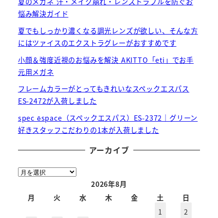
夏のメガネ 汗・メイク崩れ・レンズトラブルを防ぐお
悩み解決ガイド
夏でもしっかり濃くなる調光レンズが欲しい、そんな方
にはツァイスのエクストラグレーがおすすめです
小顔＆強度近視のお悩みを解決 AKITTO「eti」でお手
元用メガネ
フレームカラーがとってもきれいなスペックエスパス
ES-2472が入荷しました
spec ēspace（スペックエスパス）ES-2372｜グリーン
好きスタッフこだわりの1本が入荷しました
アーカイブ
ア
ー
2026年8月
カ
月
火
水
木
金
土
日
イ
1
2