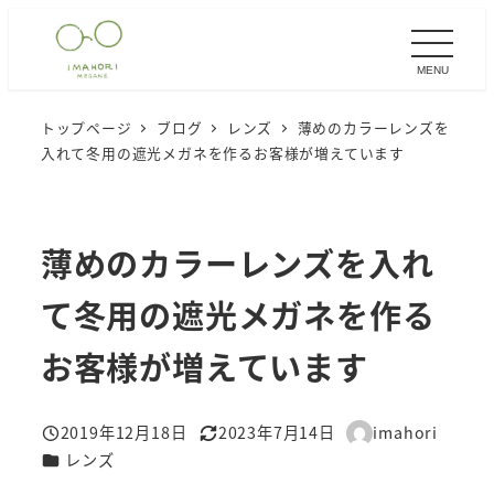
メ
イ
MENU
ン
コ
トップページ
ブログ
レンズ
薄めのカラーレンズを
ン
入れて冬用の遮光メガネを作るお客様が増えています
テ
ン
ツ
薄めのカラーレンズを入れ
へ
移
て冬用の遮光メガネを作る
動
お客様が増えています
2019年12月18日
2023年7月14日
imahori
投稿日
更新日
著
カテゴリー
レンズ
者