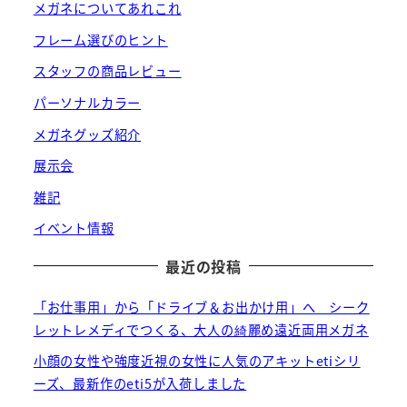
メガネについてあれこれ
フレーム選びのヒント
スタッフの商品レビュー
パーソナルカラー
メガネグッズ紹介
展示会
雑記
イベント情報
最近の投稿
「お仕事用」から「ドライブ＆お出かけ用」へ シーク
レットレメディでつくる、大人の綺麗め遠近両用メガネ
小顔の女性や強度近視の女性に人気のアキットetiシリ
ーズ、最新作のeti5が入荷しました