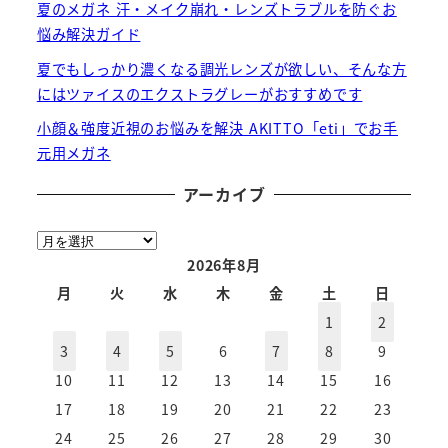
夏のメガネ 汗・メイク崩れ・レンズトラブルを防ぐお
悩み解決ガイド
夏でもしっかり濃くなる調光レンズが欲しい、そんな方
にはツァイスのエクストラグレーがおすすめです
小顔＆強度近視のお悩みを解決 AKITTO「eti」でお手
元用メガネ
アーカイブ
ア
ー
2026年8月
カ
月
火
水
木
金
土
日
イ
1
2
ブ
3
4
5
6
7
8
9
10
11
12
13
14
15
16
17
18
19
20
21
22
23
24
25
26
27
28
29
30