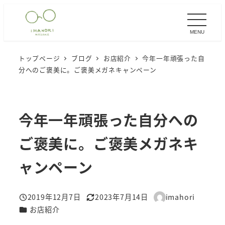
メ
イ
MENU
ン
コ
トップページ
ブログ
お店紹介
今年一年頑張った自
ン
分へのご褒美に。ご褒美メガネキャンペーン
テ
ン
ツ
今年一年頑張った自分への
へ
移
ご褒美に。ご褒美メガネキ
動
ャンペーン
2019年12月7日
2023年7月14日
imahori
投稿日
更新日
著
カテゴリー
お店紹介
者