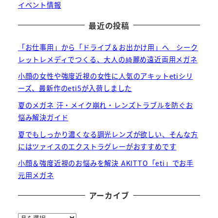
イベント情報
最近の投稿
「お仕事用」から「ドライブ＆お出かけ用」へ シーク
レットレメディでつくる、大人の綺麗め遠近両用メガネ
小顔の女性や強度近視の女性に人気のアキットetiシリ
ーズ、最新作のeti5が入荷しました
夏のメガネ 汗・メイク崩れ・レンズトラブルを防ぐお
悩み解決ガイド
夏でもしっかり濃くなる調光レンズが欲しい、そんな方
にはツァイスのエクストラグレーがおすすめです
小顔＆強度近視のお悩みを解決 AKITTO「eti」でお手
元用メガネ
アーカイブ
ア