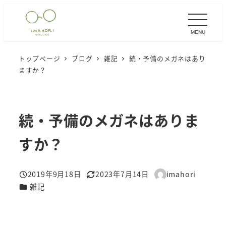
メ
イ
MENU
ン
コ
トップページ
ブログ
雑記
続・予備のメガネはあり
ン
ますか？
テ
ン
ツ
続・予備のメガネはありま
へ
移
すか？
動
2019年9月18日
2023年7月14日
imahori
投稿日
更新日
著
カテゴリー
雑記
者