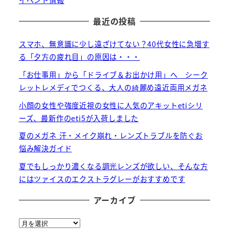
イベント情報
最近の投稿
スマホ、無意識に少し遠ざけてない？40代女性に急増す
る「夕方の疲れ目」の原因は・・・
「お仕事用」から「ドライブ＆お出かけ用」へ シーク
レットレメディでつくる、大人の綺麗め遠近両用メガネ
小顔の女性や強度近視の女性に人気のアキットetiシリ
ーズ、最新作のeti5が入荷しました
夏のメガネ 汗・メイク崩れ・レンズトラブルを防ぐお
悩み解決ガイド
夏でもしっかり濃くなる調光レンズが欲しい、そんな方
にはツァイスのエクストラグレーがおすすめです
アーカイブ
ア