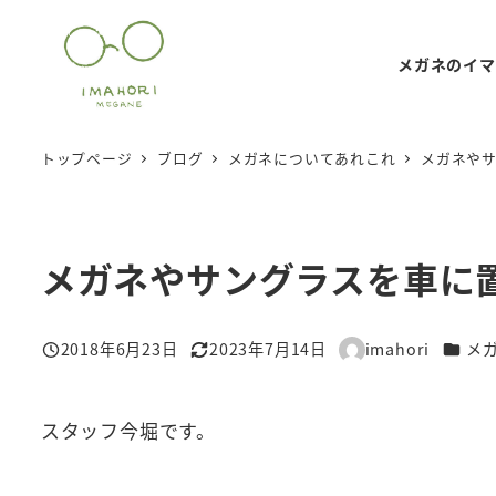
メ
イ
メガネのイマ
ン
コ
ン
トップページ
ブログ
メガネについてあれこれ
メガネや
テ
ン
ツ
メガネやサングラスを車に
へ
移
動
カテゴ
2018年6月23日
2023年7月14日
imahori
メ
投稿日
更新日
著
者
スタッフ今堀です。