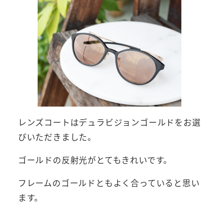
レンズコートはデュラビジョンゴールドをお選
びいただきました。
ゴールドの反射光がとてもきれいです。
フレームのゴールドともよく合っていると思い
ます。