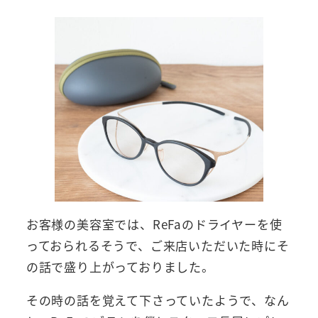
お客様の美容室では、ReFaのドライヤーを使
っておられるそうで、ご来店いただいた時にそ
の話で盛り上がっておりました。
その時の話を覚えて下さっていたようで、なん