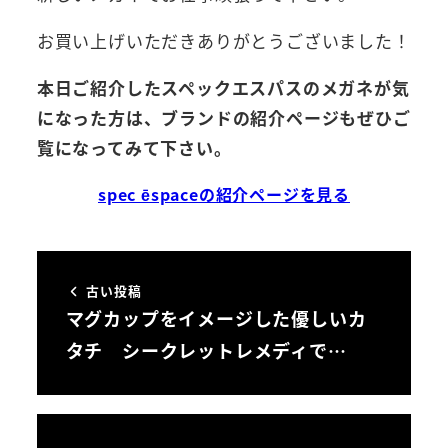
お買い上げいただきありがとうございました！
本日ご紹介した
スペックエスパスのメガネが気
になった方は、ブランドの紹介ページもぜひご
覧になってみて下さい。
spec ēspaceの紹介ページを見る
古い投稿
マグカップをイメージした優しいカ
タチ シークレットレメディで…