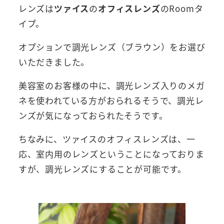
レンズは
ツァイス
の
オフィスレンズ
のRoomタ
イプ。
オプションで調光レンズ（ブラウン）をお選び
いただきました。
美容室のお客様の中に、調光レンズ入りのメガ
ネを使われている方がおられるそうで、調光レ
ンズが気になっておられたそうです。
ちなみに、ツァイスのオフィスレンズは、一
応、室内用のレンズということになっておりま
すが、調光レンズにすることが可能です。