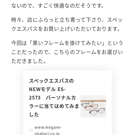
ないので、すごく快適なのだそうです。
時々、店にふらっと立ち寄って下さり、スペッ
クエスパスをお買い上げいただいております。
今回は「黒いフレームを掛けてみたい」という
ことだったので、こちらのフレームをお選びい
ただきました。
スペックエスパスの
NEWモデル ES-
2573 パーソナルカ
ラーに当てはめてみま
した
www.megane-
imahori.co.jp