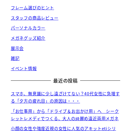
フレーム選びのヒント
スタッフの商品レビュー
パーソナルカラー
メガネグッズ紹介
展示会
雑記
イベント情報
最近の投稿
スマホ、無意識に少し遠ざけてない？40代女性に急増す
る「夕方の疲れ目」の原因は・・・
「お仕事用」から「ドライブ＆お出かけ用」へ シーク
レットレメディでつくる、大人の綺麗め遠近両用メガネ
小顔の女性や強度近視の女性に人気のアキットetiシリ