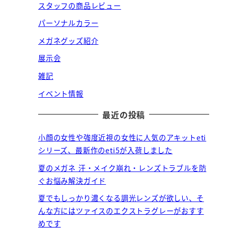
スタッフの商品レビュー
パーソナルカラー
メガネグッズ紹介
展示会
雑記
イベント情報
最近の投稿
小顔の女性や強度近視の女性に人気のアキットeti
シリーズ、最新作のeti5が入荷しました
夏のメガネ 汗・メイク崩れ・レンズトラブルを防
ぐお悩み解決ガイド
夏でもしっかり濃くなる調光レンズが欲しい、そ
んな方にはツァイスのエクストラグレーがおすす
めです