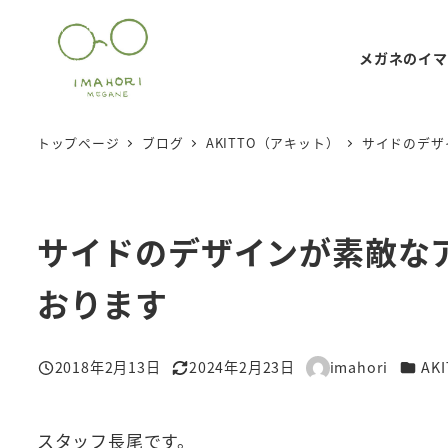
メ
イ
メガネのイマ
ン
コ
ン
トップページ
ブログ
AKITTO（アキット）
サイドのデザ
テ
ン
ツ
サイドのデザインが素敵なア
へ
移
おります
動
カテゴ
2018年2月13日
2024年2月23日
imahori
AK
投稿日
更新日
著
者
スタッフ長尾です。