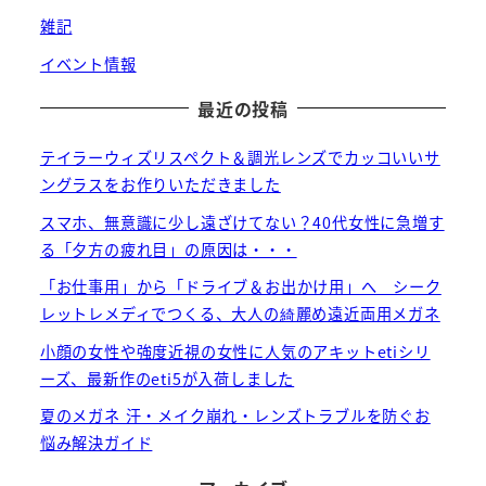
雑記
イベント情報
最近の投稿
テイラーウィズリスペクト＆調光レンズでカッコいいサ
ングラスをお作りいただきました
スマホ、無意識に少し遠ざけてない？40代女性に急増す
る「夕方の疲れ目」の原因は・・・
「お仕事用」から「ドライブ＆お出かけ用」へ シーク
レットレメディでつくる、大人の綺麗め遠近両用メガネ
小顔の女性や強度近視の女性に人気のアキットetiシリ
ーズ、最新作のeti5が入荷しました
夏のメガネ 汗・メイク崩れ・レンズトラブルを防ぐお
悩み解決ガイド