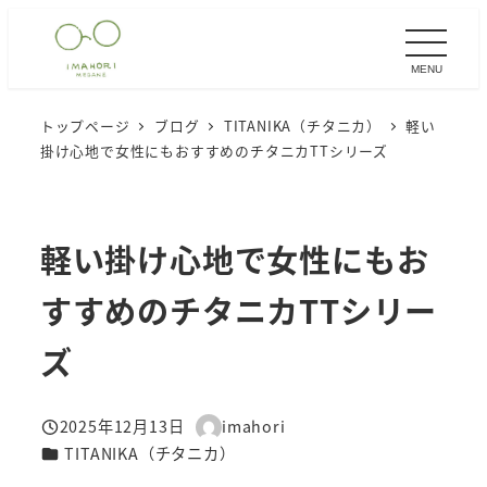
メ
イ
MENU
ン
コ
トップページ
ブログ
TITANIKA（チタニカ）
軽い
ン
掛け心地で女性にもおすすめのチタニカTTシリーズ
テ
ン
ツ
軽い掛け心地で女性にもお
へ
移
すすめのチタニカTTシリー
動
ズ
2025年12月13日
imahori
投稿日
著
カテゴリー
TITANIKA（チタニカ）
者