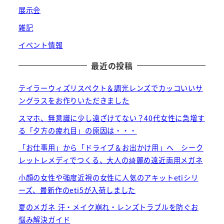
展示会
雑記
イベント情報
最近の投稿
テイラーウィズリスペクト＆調光レンズでカッコいいサ
ングラスをお作りいただきました
スマホ、無意識に少し遠ざけてない？40代女性に急増す
る「夕方の疲れ目」の原因は・・・
「お仕事用」から「ドライブ＆お出かけ用」へ シーク
レットレメディでつくる、大人の綺麗め遠近両用メガネ
小顔の女性や強度近視の女性に人気のアキットetiシリ
ーズ、最新作のeti5が入荷しました
夏のメガネ 汗・メイク崩れ・レンズトラブルを防ぐお
悩み解決ガイド