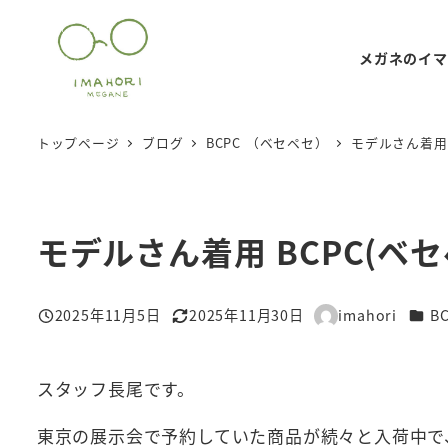
メ
イ
メガネのイマ
ン
コ
ン
トップページ
ブログ
BCPC （ベセペセ）
モデルさん着用
テ
ン
ツ
モデルさん着用 BCPC(ベ
へ
移
動
カテ
2025年11月5日
2025年11月30日
imahori
B
投稿日
更新日
著
者
スタッフ長尾です。
東京の展示会で予約していた商品が続々と入荷中で