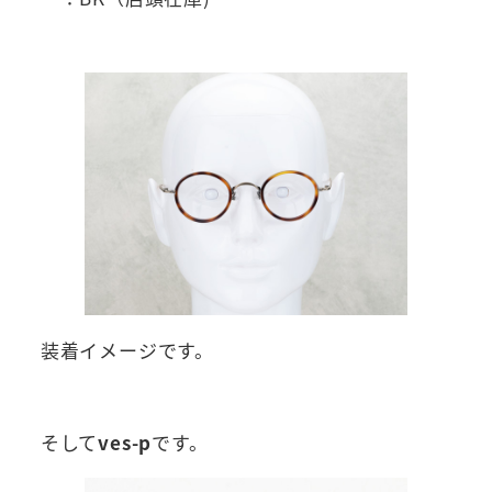
装着イメージです。
そして
ves-p
です。