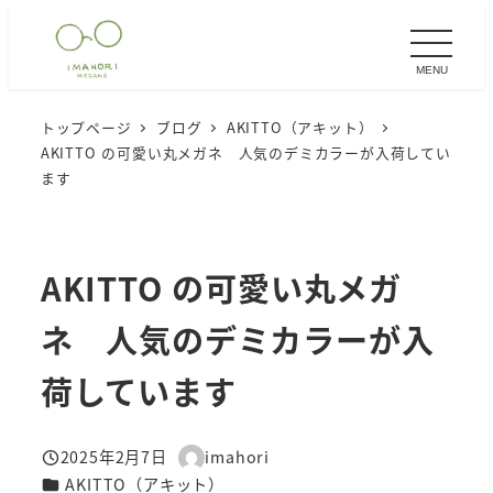
メ
イ
MENU
ン
コ
トップページ
ブログ
AKITTO（アキット）
ン
AKITTO の可愛い丸メガネ 人気のデミカラーが入荷してい
テ
ます
ン
ツ
へ
AKITTO の可愛い丸メガ
移
ネ 人気のデミカラーが入
動
荷しています
2025年2月7日
imahori
投稿日
著
カテゴリー
AKITTO（アキット）