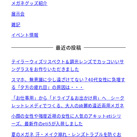
メガネグッズ紹介
展示会
雑記
イベント情報
最近の投稿
テイラーウィズリスペクト＆調光レンズでカッコいいサ
ングラスをお作りいただきました
スマホ、無意識に少し遠ざけてない？40代女性に急増す
る「夕方の疲れ目」の原因は・・・
「お仕事用」から「ドライブ＆お出かけ用」へ シーク
レットレメディでつくる、大人の綺麗め遠近両用メガネ
小顔の女性や強度近視の女性に人気のアキットetiシリ
ーズ、最新作のeti5が入荷しました
夏のメガネ 汗・メイク崩れ・レンズトラブルを防ぐお