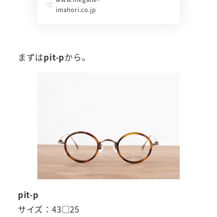
imahori.co.jp
まずは
pit-p
から。
pit-p
サイズ：43□25