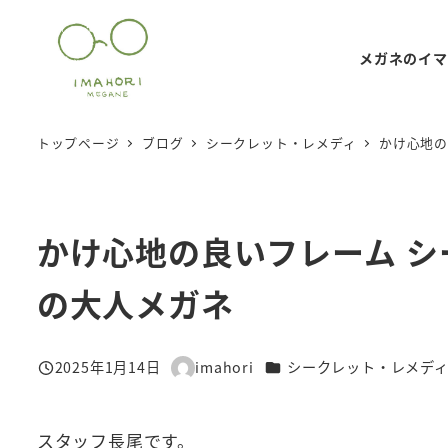
メ
イ
メガネのイマ
ン
コ
ン
トップページ
ブログ
シークレット・レメディ
かけ心地の
テ
ン
ツ
かけ心地の良いフレーム シ
へ
移
の大人メガネ
動
カテゴリー
2025年1月14日
imahori
シークレット・レメデ
投稿日
著
者
スタッフ長尾です。