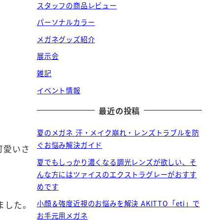
スタッフの商品レビュー
パーソナルカラー
メガネグッズ紹介
展示会
雑記
イベント情報
最近の投稿
夏のメガネ 汗・メイク崩れ・レンズトラブルを防
ぐお悩み解決ガイド
可愛いさ
夏でもしっかり濃くなる調光レンズが欲しい、そ
んな方にはツァイスのエクストラグレーがおすす
めです
ました。
小顔＆強度近視のお悩みを解決 AKITTO「eti」で
お手元用メガネ