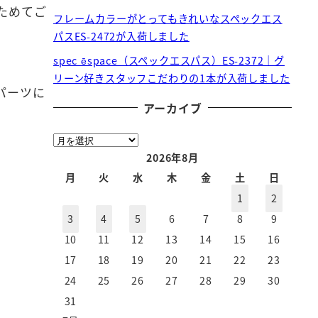
ためてご
フレームカラーがとってもきれいなスペックエス
パスES-2472が入荷しました
spec ēspace（スペックエスパス）ES-2372｜グ
リーン好きスタッフこだわりの1本が入荷しました
パーツに
アーカイブ
ア
ー
2026年8月
カ
月
火
水
木
金
土
日
イ
1
2
ブ
3
4
5
6
7
8
9
10
11
12
13
14
15
16
17
18
19
20
21
22
23
24
25
26
27
28
29
30
31